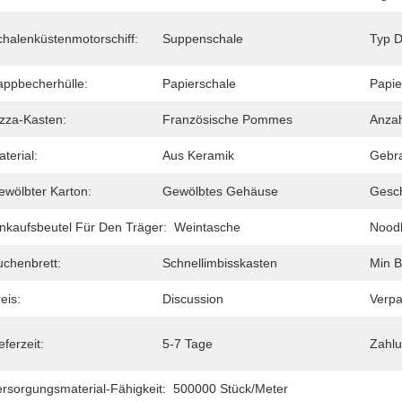
chalenküstenmotorschiff:
Suppenschale
Typ D
appbecherhülle:
Papierschale
Papie
izza-Kasten:
Französische Pommes
Anzah
terial:
Aus Keramik
Gebr
ewölbter Karton:
Gewölbtes Gehäuse
Gesch
inkaufsbeutel Für Den Träger:
Weintasche
Noodl
uchenbrett:
Schnellimbisskasten
Min B
eis:
Discussion
Verpa
eferzeit:
5-7 Tage
Zahl
ersorgungsmaterial-Fähigkeit:
500000 Stück/Meter