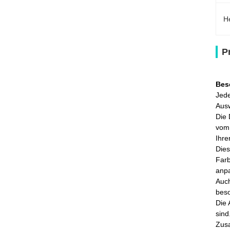
H
P
Bes
Jede
Ausw
Die 
vom 
Ihre
Dies
Farb
anpa
Auch
bes
Die 
sind
Zusa