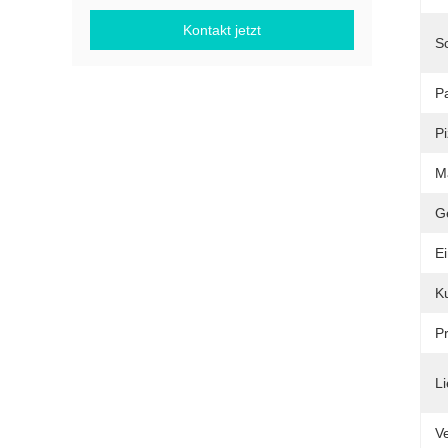
Kontakt jetzt
S
P
P
Ma
G
E
K
Pr
Li
V