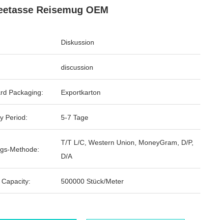
feetasse Reisemug OEM
Diskussion
discussion
rd Packaging:
Exportkarton
y Period:
5-7 Tage
T/T L/C, Western Union, MoneyGram, D/P,
gs-Methode:
D/A
 Capacity:
500000 Stück/Meter