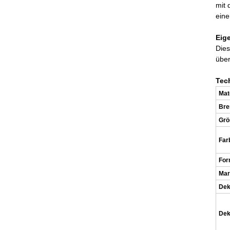
mit 
eine
Eig
Dies
über
Tec
Mat
Bre
Grö
Far
Fo
Mar
Dek
Dek