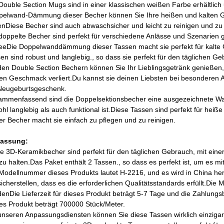
Double Section Mugs sind in einer klassischen weißen Farbe erhältlic
elwand-Dämmung dieser Becher können Sie Ihre heißen und kalten G
enDiese Becher sind auch abwaschsicher und leicht zu reinigen und zu 
doppelte Becher sind perfekt für verschiedene Anlässe und Szenarien g
eeDie Doppelwanddämmung dieser Tassen macht sie perfekt für kalte 
en sind robust und langlebig., so dass sie perfekt für den täglichen Ge
den Double Section Bechern können Sie Ihr Lieblingsgetränk genießen,
en Geschmack verliert.Du kannst sie deinen Liebsten bei besonderen 
Neugeburtsgeschenk.
mmenfassend sind die Doppelsektionsbecher eine ausgezeichnete Wahl 
hl langlebig als auch funktional ist.Diese Tassen sind perfekt für hei
er Becher macht sie einfach zu pflegen und zu reinigen.
assung:
e 3D-Keramikbecher sind perfekt für den täglichen Gebrauch, mit ei
 zu halten.Das Paket enthält 2 Tassen., so dass es perfekt ist, um es 
Modellnummer dieses Produkts lautet H-2216, und es wird in China her
sicherstellen, dass es die erforderlichen Qualitätsstandards erfüllt.D
enDie Lieferzeit für dieses Produkt beträgt 5-7 Tage und die Zahlungsb
es Produkt beträgt 700000 Stück/Meter.
unseren Anpassungsdiensten können Sie diese Tassen wirklich einzigar