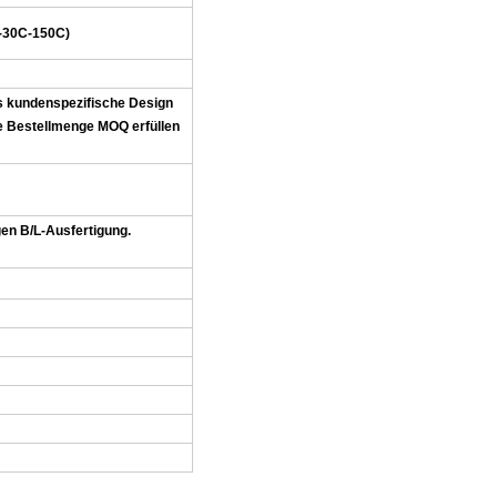
 -30C-150C)
s kundenspezifische Design
ie Bestellmenge MOQ erfüllen
en B/L-Ausfertigung.