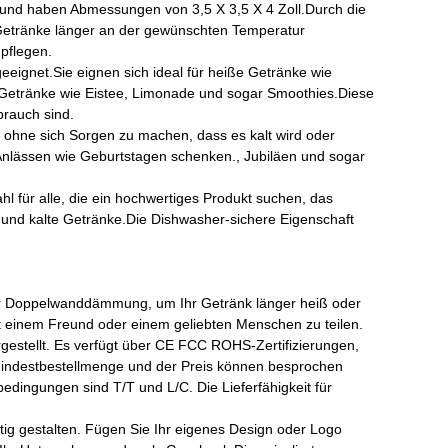
h und haben Abmessungen von 3,5 X 3,5 X 4 Zoll.Durch die
etränke länger an der gewünschten Temperatur
pflegen.
eeignet.Sie eignen sich ideal für heiße Getränke wie
Getränke wie Eistee, Limonade und sogar Smoothies.Diese
brauch sind.
 ohne sich Sorgen zu machen, dass es kalt wird oder
Anlässen wie Geburtstagen schenken., Jubiläen und sogar
für alle, die ein hochwertiges Produkt suchen, das
ße und kalte Getränke.Die Dishwasher-sichere Eigenschaft
ner Doppelwanddämmung, um Ihr Getränk länger heiß oder
mit einem Freund oder einem geliebten Menschen zu teilen.
gestellt. Es verfügt über CE FCC ROHS-Zertifizierungen,
ie Mindestbestellmenge und der Preis können besprochen
edingungen sind T/T und L/C. Die Lieferfähigkeit für
tig gestalten. Fügen Sie Ihr eigenes Design oder Logo