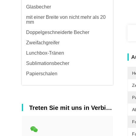
Glasbecher
mit einer Breite von nicht mehr als 20
mm
Doppelgeschneiderte Becher
Zweifachgreifer
Lunchbox-Tränen
A
Sublimationsbecher
He
Papierschalen
Ze
Pa
Treten Sie mit uns in Verbindung
A
F
F