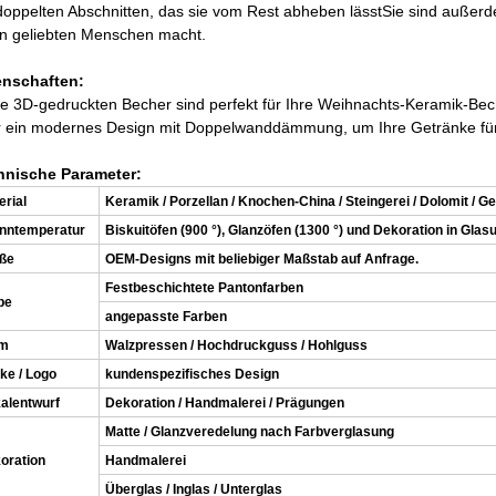
doppelten Abschnitten, das sie vom Rest abheben lässtSie sind außer
n geliebten Menschen macht.
enschaften:
e 3D-gedruckten Becher sind perfekt für Ihre Weihnachts-Keramik-Be
 ein modernes Design mit Doppelwanddämmung, um Ihre Getränke für lä
hnische Parameter:
erial
Keramik / Porzellan / Knochen-China / Steingerei / Dolomit / G
nntemperatur
Biskuitöfen (900 °), Glanzöfen (1300 °) und Dekoration in Glasu
ße
OEM-Designs mit beliebiger Maßstab auf Anfrage.
Festbeschichtete Pantonfarben
be
angepasste Farben
rm
Walzpressen / Hochdruckguss / Hohlguss
ke / Logo
kundenspezifisches Design
alentwurf
Dekoration / Handmalerei / Prägungen
Matte / Glanzveredelung nach Farbverglasung
oration
Handmalerei
Überglas / Inglas / Unterglas