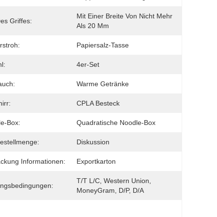
Mit Einer Breite Von Nicht Mehr 
es Griffes:
Als 20 Mm
rstroh:
Papiersalz-Tasse
l:
4er-Set
auch:
Warme Getränke
irr:
CPLA Besteck
e-Box:
Quadratische Noodle-Box
estellmenge:
Diskussion
ckung Informationen:
Exportkarton
T/T L/C, Western Union, 
ungsbedingungen:
MoneyGram, D/P, D/A