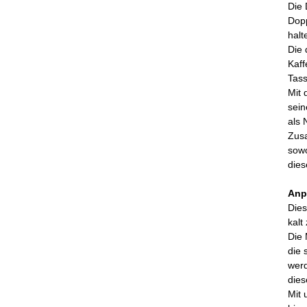
Die 
Dopp
halt
Die 
Kaff
Tass
Mit 
sein
als 
Zusa
sowo
dies
Anp
Dies
kalt
Die 
die 
werd
dies
Mit 