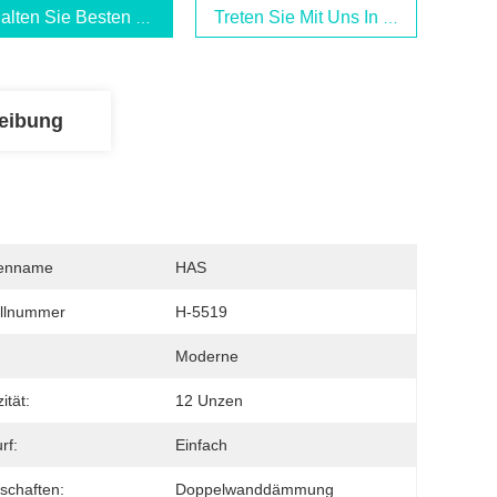
alten Sie Besten Preis
Treten Sie Mit Uns In Verbindung
eibung
enname
HAS
llnummer
H-5519
Moderne
ität:
12 Unzen
rf:
Einfach
schaften:
Doppelwanddämmung