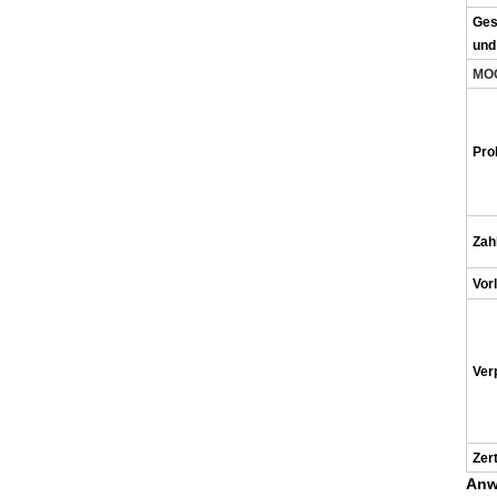
Ges
und
MO
Pro
Zah
Vorl
Ver
Zert
Anw