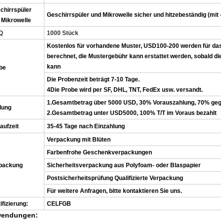
chirrspüler
Geschirrspüler und Mikrowelle sicher und hitzebeständig (mit
 Mikrowelle
Q
1000 Stück
Kostenlos für vorhandene Muster, USD100-200 werden für da
berechnet, die Mustergebühr kann erstattet werden, sobald d
kann
be
Die Probenzeit beträgt 7-10 Tage.
4Die Probe wird per SF, DHL, TNT, FedEx usw. versandt.
1.Gesamtbetrag über 5000 USD, 30% Vorauszahlung, 70% geg
lung
2.Gesamtbetrag unter USD5000, 100% T/T im Voraus bezahlt
aufzeit
35-45 Tage nach Einzahlung
Verpackung mit Blüten
Farbenfrohe Geschenkverpackungen
packung
Sicherheitsverpackung aus Polyfoam- oder Blaspapier
Postsicherheitsprüfung Qualifizierte Verpackung
Für weitere Anfragen, bitte kontaktieren Sie uns.
ifizierung:
CELFGB
endungen: