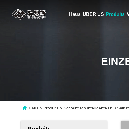
Haus
ÜBER US
Produits
V
EINZ
Haus
>
Produits
>
Schreibtisch Intelligente USB Sel
Produits