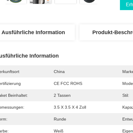
Erh
Ausführliche Information
Produkt-Beschr
usführliche Information
rkunftsort
China
Mark
rtifizierung
CE FCC ROHS
Mode
ket Beinhaltet:
2 Tassen
Stil:
bmessungen:
3.5 X 3.5 X 4 Zoll
Kapaz
orm:
Runde
Entwu
arbe:
Weiß
Eigen