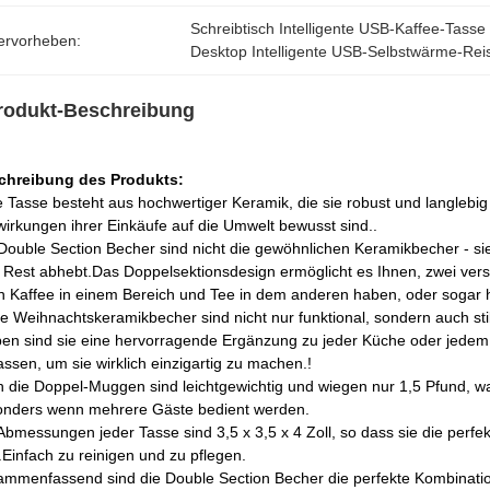
Schreibtisch Intelligente USB-Kaffee-Tass
ervorheben:
Desktop Intelligente USB-Selbstwärme-Re
rodukt-Beschreibung
chreibung des Produkts:
 Tasse besteht aus hochwertiger Keramik, die sie robust und langlebig 
irkungen ihrer Einkäufe auf die Umwelt bewusst sind..
Double Section Becher sind nicht die gewöhnlichen Keramikbecher - sie
Rest abhebt.Das Doppelsektionsdesign ermöglicht es Ihnen, zwei ver
n Kaffee in einem Bereich und Tee in dem anderen haben, oder sogar
e Weihnachtskeramikbecher sind nicht nur funktional, sondern auch sti
en sind sie eine hervorragende Ergänzung zu jeder Küche oder jedem
ssen, um sie wirklich einzigartig zu machen.!
 die Doppel-Muggen sind leichtgewichtig und wiegen nur 1,5 Pfund, 
onders wenn mehrere Gäste bedient werden.
Abmessungen jeder Tasse sind 3,5 x 3,5 x 4 Zoll, so dass sie die perf
.Einfach zu reinigen und zu pflegen.
mmenfassend sind die Double Section Becher die perfekte Kombination