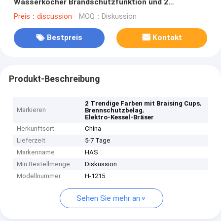
Wasserkocher Brandschutzfunktion und 2
eingeschlossene trendy Farben
Preis：discussion
MOQ：Diskussion
Bestpreis
Kontakt
Produkt-Beschreibung
,
2 Trendige Farben mit Braising Cups
Markieren
,
Brennschutzbelag
Elektro-Kessel-Bräser
Herkunftsort
China
Lieferzeit
5-7 Tage
Markenname
HAS
Min Bestellmenge
Diskussion
Modellnummer
H-1215
Sehen Sie mehr an