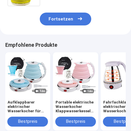
Fortsetzen
Empfohlene Produkte
Aufklappbarer
Portable elektrische
Fahrfachklapp
elektrischer
Wasserkocher
elektrischer
Wasserkocher für
Klappwasserkessel
Wasserkocher
Kaffee-Tee-Reisen
für Kaffee Tee
ml
Klappbarer
Schnellkocher 600ml
Klappwasserke
Bestpreis
Bestpreis
Bestprei
Wasserkessel mit
für Kaffee und
schnellem Sieden