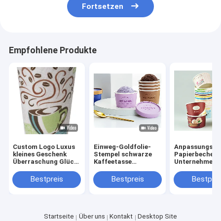
Fortsetzen
Empfohlene Produkte
Custom Logo Luxus
Einweg-Goldfolie-
Anpassungsfä
kleines Geschenk
Stempel schwarze
Papierbecher f
Überraschung Glück
Kaffeetasse
Unternehmen
Box Papierbecher
Mitnahme-
steigern Ihr I
Mystery Blind Box
Doppelwand-Kaffee-
Bestpreis
Bestpreis
Bestprei
Kaffeetasse
Papiertüten mit
Deckel
Startseite
Über uns
Kontakt
Desktop Site