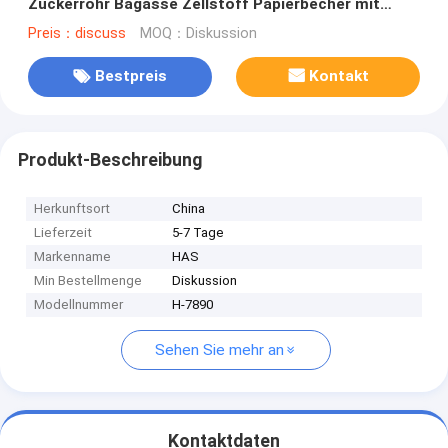
Zuckerrohr Bagasse Zellstoff Papierbecher mit
Deckel
Preis：discuss
MOQ：Diskussion
Bestpreis
Kontakt
Produkt-Beschreibung
Herkunftsort
China
Lieferzeit
5-7 Tage
Markenname
HAS
Min Bestellmenge
Diskussion
Modellnummer
H-7890
Sehen Sie mehr an
Kontaktdaten